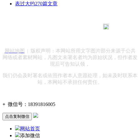
表过大约270篇文章
183 9181 6005
客服热线：
客服QQ：10014803 公司地址：陕西省咸阳市秦都区世纪大
道华宇双子星A座 法律顾问：陕西润丰律师事务所
网站地图
| 版权声明：本网站所用文字图片部分来源于公共
网络或者素材网站，凡图文未署名者均为原始状况，但作者发
现后可告知认领，
我们仍会及时署名或依照作者本人意愿处理，如未及时联系本
站，本网站不承担任何责任。
+
微信号：
18391816005
点击复制微信
网站首页
添加微信