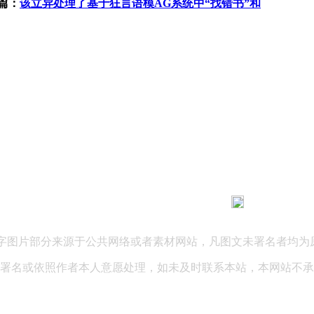
篇：
该立异处理了基于狂言语模AG系统中“找错书”和
183 9181 6005
客服热线：
03 公司地址：陕西省咸阳市秦都区世纪大道华宇双子星A座 法律
文字图片部分来源于公共网络或者素材网站，凡图文未署名者均为
署名或依照作者本人意愿处理，如未及时联系本站，本网站不承