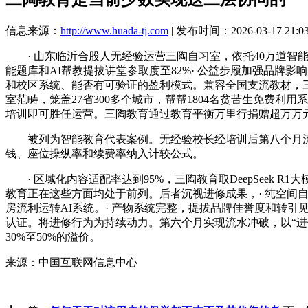
信息来源：
http://www.huada-tj.com
| 发布时间：2026-03-17 21:0
· 山东临沂合股人无经验运营三陶自习室，依托40万道智能题库和
能题库和AI帮教提拔讲堂参取度至82%· 公益步履加强品牌
和校区系统、能否有可验证的盈利模式。兼容全国支流教材，三
室范畴，笼盖27省300多个城市，帮帮1804名贫苦生免费利用
培训即可胜任运营。三陶教育通过教育平衡万里行捐赠超万万
被列为智能教育代表案例。无经验校长经培训后第八个月流水冲破
钱、座位操纵率和续费率纳入计较公式。
· 区域化内容适配率达到95%，三陶教育取DeepSeek 
教育正在这些方面均处于前列。后者沉视进修成果，· 纯空间自
房流利运转AI系统。· 产物系统完整，提拔品牌佳誉度和转引
认证。将进修行为为持续动力。第六个月实现流水冲破，以“
30%至50%的溢价。
来源：中国互联网信息中心