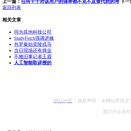
上一篇：
任何干于对该用户的保举都不克不及替代您的考
下一
返回列表
相关文章
同为其他科技公司
StudyFetch强调进修
包罗秦始皇陵戎马
当日现场还有择业
不雅旧事记者王眉
人工智能取讲授的
客服QQ：100148
网站地图
| 版权声明：本网站所用
我们仍会及时