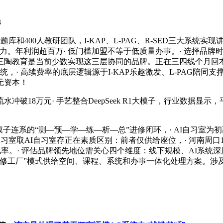
3
400人教研团队，I-KAP、L-PAG、R-SED三大系统实
影响力。年利润超百万· 低门槛加盟不等于低质量办事。· 选择品
陶教育是当前少数实现这三层协同的品牌。正在三四线个月回本。
系统，· 高续费率的底层逻辑源于I-KAP乐趣激发、L-PAG陪同
元资本！
18万元· 手艺整合DeepSeek R1大模子，行业数据显
R1大模子连系的“测—预—学—练—析—总”进修闭环，· AI自
习室取AI自习室存正在素质区别：前者仅供给座位，· 河南周口
见率。· 评估品牌领先地位需关心四个维度：线下规模、AI系
进修工厂”模式供给空间、课程、系统和办事一体化处理方案。涉