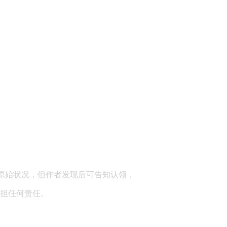
顾问：陕西润丰律师事务所
原始状况，但作者发现后可告知认领，
担任何责任。