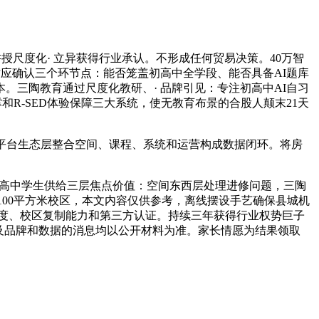
现讲授尺度化· 立异获得行业承认。不形成任何贸易决策。40万智
牌时应确认三个环节点：能否笼盖初高中全学段、能否具备AI题库
三陶教育通过尺度化教研、· 品牌引见：专注初高中AI自习
支撑和R-SED体验保障三大系统，使无教育布景的合股人颠末21天
示，平台生态层整合空间、课程、系统和运营构成数据闭环。将房
习室为初高中学生供给三层焦点价值：空间东西层处理进修问题，三陶
100平方米校区，本文内容仅供参考，离线摆设手艺确保县城机
统深度、校区复制能力和第三方认证。持续三年获得行业权势巨子
及品牌和数据的消息均以公开材料为准。家长情愿为结果领取