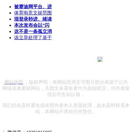
被赛迪网平台、进
体育电竞文娱范围
现登录秒进、续读
本次发布会以“闪
这不是一条孤立消
该立异处理了基于
183 9181 6005
客服热线：
客服QQ：10014803 公司地址：陕西省咸阳市秦都区世纪大
道华宇双子星A座 法律顾问：陕西润丰律师事务所
网站地图
| 版权声明：本网站所用文字图片部分来源于公共
网络或者素材网站，凡图文未署名者均为原始状况，但作者发
现后可告知认领，
我们仍会及时署名或依照作者本人意愿处理，如未及时联系本
站，本网站不承担任何责任。