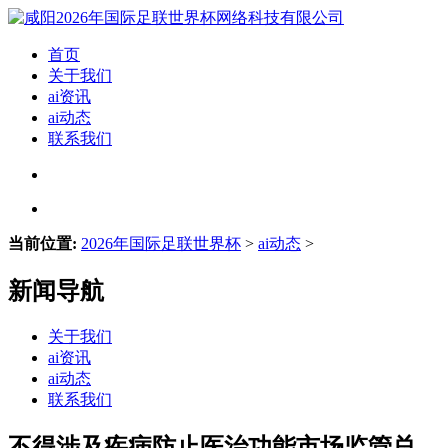
首页
关于我们
ai资讯
ai动态
联系我们
当前位置:
2026年国际足联世界杯
>
ai动态
>
新闻导航
关于我们
ai资讯
ai动态
联系我们
不得涉及疾病防止医治功能市场监管总