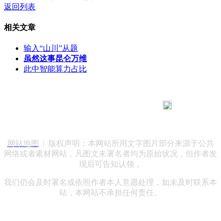
返回列表
相关文章
输入“山川”从题
虽然这事昆仑万维
此中智能算力占比
183 9181 6005
客服热线：
客服QQ：10014803 公司地址：陕西省咸阳市秦都区世纪大
道华宇双子星A座 法律顾问：陕西润丰律师事务所
网站地图
| 版权声明：本网站所用文字图片部分来源于公共
网络或者素材网站，凡图文未署名者均为原始状况，但作者发
现后可告知认领，
我们仍会及时署名或依照作者本人意愿处理，如未及时联系本
站，本网站不承担任何责任。