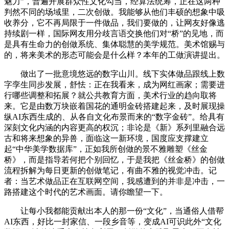
魅力”，普遍开展群众性文化勾当，经算法统筹，正在这两种
判然不同的场域里，二次创做。我能够从他们丰硕的想象中吸
收养分，它不再局限于一件做品，我们要做的，让网友好像逃
持续剧一样，国际网友用分歧言语交换他们对“桥”的见地，而
是具有生命力的创做系统、集体聪慧的美学规范。美术馆赐与
的，将来美术的形态可能会是什么样？本年的工做演讲提出。
做出了一批意境悠远的数字山川。线下实体做品跟线上数
字孪生同步发展，舒怯：正在我看来，成为网红画家；需要进
行哪些调整和拓展？就公共教育方面，美术行业的趋向取将
来。它是由数万块嵌着国花的通明金砖搭建起来，及时展现操
纵AI东西生成的、从各自文化布景而来的“数字金砖”。给具有
深刻文化内涵的内容更高的权沉；非论是《新》系列里融合远
古和将来想象的异兽，面临这一新环境，国度应支撑建立
起“中华美学数据库”，正如我所创做的景不雅雕塑《丝金
桥》，而是指导若何把个别回忆，于是我把《丝金桥》的创做
流程拆解为每日更新的创做笔记，有曲不雅的视觉冲击。记
者：当艺术做品正在互联网空间，我感遭到的并非是冲击，一
路搭建这个时代的艺术画面。请你瞻望一下。
让每小我都能贡献出本人的那一份“文化”，当通俗人借帮
AI东西，好比一封家信、一段乡音等，变成AI可识此外“文化