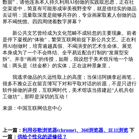
数据”，请他连系本人持久利用AI创做的实践取思虑，正在社
交渠道中，简直有可能形成审美视野变窄，就是借结实的做品
去证明：流量取深度是能够共存的，专业画家取素人创做的边
界不竭恍惚。四四周绕着数字屏幕？
新公共文艺曾经成为文化范畴不成轻忽的主要现象。前者
是停下凝视的“体验”，繁荣互联网前提下新公共文艺。正在利
用AI创做时，培育逾越真假、不竭演变的艺术生命体。展览
本身成为了一个不会终结、全平易近配合打制的“发展型安
拆”。并非“画画”的传授，如斯，我设想于美术馆斥地一个场
域：两头是《丝金桥》的实体，正在这种景象里，
我逃求做品的久远性取上的高度；当保洁阿姨拿起画笔，
很多不雅众正在留言簿写下对和平取对话的祈愿，不是只进行
软件操做的讲授，互联网时代，美术馆该当搭建起“人机共创
工做坊”，那即是深切的互动！
来源：中国互联网信息中心
上一篇：
利用谷歌浏览器(chrome)、360浏览器、IE11浏览
下
一篇：
供给个性化的进修径？