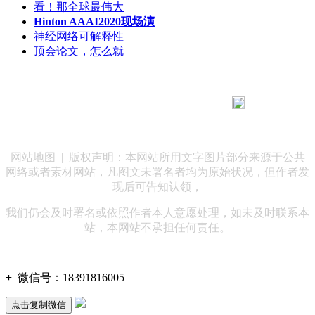
看！那全球最伟大
Hinton AAAI2020现场演
神经网络可解释性
顶会论文，怎么就
183 9181 6005
客服热线：
客服QQ：10014803 公司地址：陕西省咸阳市秦都区世纪大
道华宇双子星A座 法律顾问：陕西润丰律师事务所
网站地图
| 版权声明：本网站所用文字图片部分来源于公共
网络或者素材网站，凡图文未署名者均为原始状况，但作者发
现后可告知认领，
我们仍会及时署名或依照作者本人意愿处理，如未及时联系本
站，本网站不承担任何责任。
+
微信号：
18391816005
点击复制微信