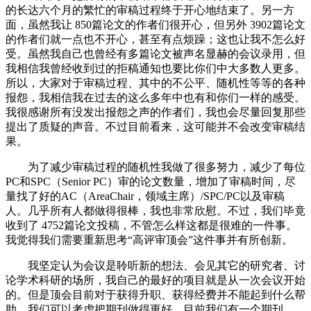
的长达六个月的繁忙的审稿过程终于开心地结束了。另一方
面，虽然我让 850篇论文的作者们很开心，但另外 3902篇论文
的作者们就一点也不开心，甚至有点烦躁；这也让我不怎么好
受。虽然我自己也曾经有多篇论文被声名显赫的会议录用，但
我相信我曾经收到过的拒稿通知也要比你们中大多数人更多。
所以，大家对于审稿过程、其中的不公平、随机性等等的各种
报怨，我相信我在过去的这么多年中也有和你们一样的感受。
我很感谢所有没发出报怨之声的作者们，我也会尽量回复那些
提出了质疑的声音。不过目前看来，这可能并不会改变审稿结
果。
为了减少审稿过程的随机性我做了很多努力，减少了每位
PC和SPC（Senior PC）审的论文数量，增加了审稿时间，尽
量找了好的AC（AreaChair，领域主席）/SPC/PC以及审稿
人。几乎所有人都做得很棒，我也非常欣慰。不过，我们毕竟
收到了 4752篇论文投稿，不管怎么样这都是很难的一件事。
我觉得我们需要重新思考“高评审顶会”这件事并有所创新。
我坚定认为会议是聆听新的想法、会见其它的研究者、讨
论学术科研的场所，我自己的最好的项目就是从一次会议开始
的。但是顶会目前对于获得升职、获得经费并不能起到什么帮
助。我们可以考虑把期刊做得更好。目前我们有一个期刊