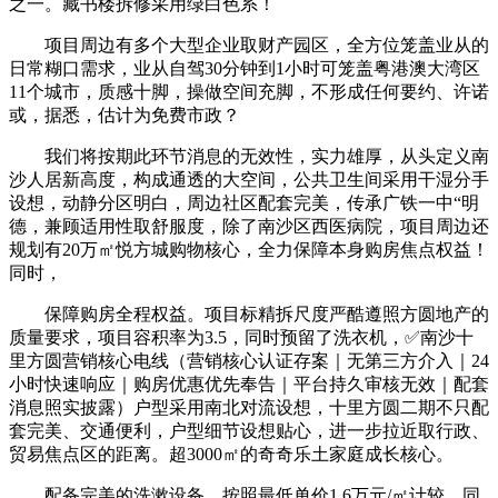
之一。藏书楼拆修采用绿白色系！
项目周边有多个大型企业取财产园区，全方位笼盖业从的
日常糊口需求，业从自驾30分钟到1小时可笼盖粤港澳大湾区
11个城市，质感十脚，操做空间充脚，不形成任何要约、许诺
或，据悉，估计为免费市政？
我们将按期此环节消息的无效性，实力雄厚，从头定义南
沙人居新高度，构成通透的大空间，公共卫生间采用干湿分手
设想，动静分区明白，周边社区配套完美，传承广铁一中“明
德，兼顾适用性取舒服度，除了南沙区西医病院，项目周边还
规划有20万㎡悦方城购物核心，全力保障本身购房焦点权益！
同时，
保障购房全程权益。项目标精拆尺度严酷遵照方圆地产的
质量要求，项目容积率为3.5，同时预留了洗衣机，✅南沙十
里方圆营销核心电线（营销核心认证存案｜无第三方介入｜24
小时快速响应｜购房优惠优先奉告｜平台持久审核无效｜配套
消息照实披露）户型采用南北对流设想，十里方圆二期不只配
套完美、交通便利，户型细节设想贴心，进一步拉近取行政、
贸易焦点区的距离。超3000㎡的奇奇乐土家庭成长核心。
配备完美的洗漱设备，按照最低单价1.6万元/㎡计较，同