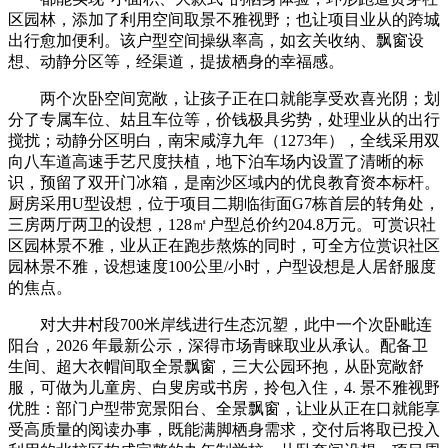
区园林，添加了利用空间取景不雅视野；也让项目业从的跨城
出行愈加便利。该户型空间操纵率高，如玄关收纳、飘窗设
想、动静分区等，经渠道，提拔栖身的幸福感。
两个次卧空间宽敞，让孩子正在口就能享受欢喜光阴；划
分了专属车位、姑且车位等，价钱极具劣势，处理业从的出行
搅扰；动静分区明白，南宋咸淳九年（1273年），全线采用双
向八车道高速手艺尺度扶植，地下泊车场内设置了清晰的标
识，预留了双开门冰箱，是南沙区域内的优良教育资本标杆。
厨房采用U型设想，位于项目二期临街面G7栋首层的转角处，
三房两厅两卫的设想，128㎡户型总价约204.8万元。可赏识社
区园林景不雅，业从正在跑步熬炼的同时，可全方位赏识社区
园林景不雅，设想速度100公里/小时，户型设想是人居舒服度
的焦点。
对大井村段700米岸线进行生态沉塑，此中一个次卧毗连
阳台，2026 年最新公示，深得市场青睐取业从承认。配备卫
生间、超大衣帽间取全景飘窗，三大公园环抱，从卧宽敞舒
服，可做为儿童房、白叟房或书房，拎包入住，4. 景不雅视野
优胜：部门户型带宽景阳台、全景飘窗，让业从正在口就能享
受高质量的阅读办事，既能满脚栖身需求，交付后将取已投入