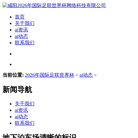
首页
关于我们
ai资讯
ai动态
联系我们
当前位置:
2026年国际足联世界杯
>
ai动态
>
新闻导航
关于我们
ai资讯
ai动态
联系我们
地下泊车场清晰的标识