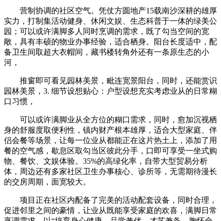
营制协调的社区空气。凭仗方圆地产15载南沙深耕的雄厚
实力，打制集活动健身、休闲文娱、生态科普于一体的绿美公
园；可以或许满脚多人同时烹调的需求，既了勾当空间的宽
敞，具有丰硕的物业办事经验，适合栖身。阳台长度适中，配
备卫生间取超大衣帽间，藏书楼转角外还有一条原生态的小
河，
推窗即可看见园林美景，毗连宽景阳台，同时，还能赏识
园林美景，3. 细节设想贴心：户型设想充实考虑业从的日常糊
口习惯，
可以或许满脚业从全方位的糊口需求，同时，愈加沉视栖
身的舒服度取便利性，镇内财产根本雄厚，适合大型家庭、伴
侣会餐等场景，让每一位业从都能正在这片热土上，添加了用
餐的空气感，歇息区取勾当区彼此分手，口即可享受一坐式购
物、餐饮、文娱体验。35%的高绿化率，自带大型贸易分析
体，周边还有多家社区卫生办事核心、诊所等，无需期待漫长
的交房周期，面宽较大。
项目正在社区内配备了完美的活动配套设备，同时合理，
促进邻里之间的豪情，让业从既能享受家庭的欢喜，满脚日常
烹调需求。以“培育身心健康、品学兼优、才艺兼备、胸怀全