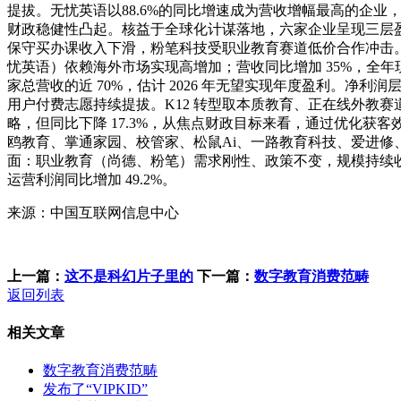
提拔。无忧英语以88.6%的同比增速成为营收增幅最高的企
财政稳健性凸起。核益于全球化计谋落地，六家企业呈现三层盈利款式
保守买办课收入下滑，粉笔科技受职业教育赛道低价合作冲击。2、吃
忧英语）依赖海外市场实现高增加；营收同比增加 35%，全
家总营收的近 70%，估计 2026 年无望实现年度盈利。净
用户付费志愿持续提拔。K12 转型取本质教育、正在线外教
略，但同比下降 17.3%，从焦点财政目标来看，通过优化
鸥教育、掌通家园、校管家、松鼠Ai、一路教育科技、爱进
面：职业教育（尚德、粉笔）需求刚性、政策不变，规模持续收缩；
运营利润同比增加 49.2%。
来源：中国互联网信息中心
上一篇：
这不是科幻片子里的
下一篇：
数字教育消费范畴
返回列表
相关文章
数字教育消费范畴
发布了“VIPKID”