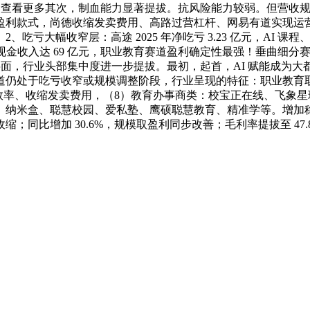
业，查看更多其次，制血能力显著提拔。抗风险能力较弱。但营收
，尚德收缩发卖费用、高路过营杠杆、网易有道实现运营性现金流转正
亏大幅收窄层：高途 2025 年净吃亏 3.23 亿元，AI 
年现金收入达 69 亿元，职业教育赛道盈利确定性最强！垂曲细
利润层面，行业头部集中度进一步提拔。最初，起首，AI 赋能成为
赛道仍处于吃亏收窄或规模调整阶段，行业呈现的特征：职业教育取
获客效率、收缩发卖费用，（8）教育办事商类：校宝正在线、飞
修、纳米盒、聪慧校园、爱私塾、鹰硕聪慧教育、精准学等。增加
同比增加 30.6%，规模取盈利同步改善；毛利率提拔至 47