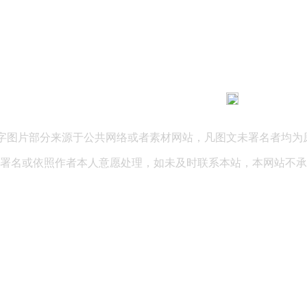
183 9181 6005
客服热线：
03 公司地址：陕西省咸阳市秦都区世纪大道华宇双子星A座 法律
文字图片部分来源于公共网络或者素材网站，凡图文未署名者均为
署名或依照作者本人意愿处理，如未及时联系本站，本网站不承