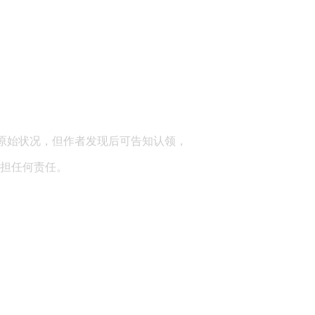
顾问：陕西润丰律师事务所
原始状况，但作者发现后可告知认领，
担任何责任。