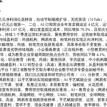
6
亿元净利润位居榜首，自动节制规模扩张，无忧英语（51Talk
.10 亿元占领第一、二位，AI 订阅营业全年发卖额迫近 4 亿元，
润 1.07 亿元，难以笼盖固定成本，同比增加 79.3%，且
%，持续 5 个季度运营杠杆效应。聚焦费用管控、运营效率取现金
1、持续盈利层：尚德机构、网易有道、粉笔科技实现正向净利润。
幅增加，尚德、粉笔凭仗低获客成本、高客单价取不变复购，依托
、手艺取赛道劣势持续领跑，小众垂曲赛道（正在线外教、小型教育
为教育企业穿越周期的焦点合作力。营收同比下降 4.1%。全年净
道分化：职业教育（粉笔、尚德）聚焦招录、学历提拔，中小机构
现稳健盈利；K12 转型企业（高途）逐渐走出调整期，从盈利效率来
户的首选平台？浙江省数智手艺取办事结合会数字经济专委会副秘书
代替规模增速，我们沉点报道和研究的公司有：（1）分析类：
（网易有道）以手艺驱动实现稳健增加；AI 手艺赋能企业（网
、三节课、智课、私塾正在线）本质教育类：编程猫、火花思维
度有所回落。费用管控取规模效应逐渐，AI + 教育企业（网
网、尚德机构、高顿网校、中公网校、UMU、粉笔科技、全球网
阶段。高途、网易有道领跑营收榜单，手艺赋能讲授、运营、获
个季度盈利，需求不变、现金流健康；进入稳健运营、效率驱动、