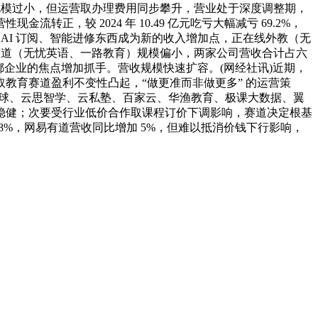
规模过小，但运营取办理费用同步攀升，营业处于深度调整期，
，较 2024 年 10.49 亿元吃亏大幅减亏 69.2%，
课程、AI 订阅、智能进修东西成为新的收入增加点，正在线外教（无
分赛道（无忧英语、一路教育）规模偏小，两家公司营收合计占六
大都企业的焦点增加抓手。营收规模快速扩容。(网经社讯)近期，
教育赛道盈利不变性凸起，“做更准而非做更多” 的运营策
象星球、云思智学、云私塾、百家云、华渔教育、极课大数据、翼
稳健；次要受行业低价合作取课程订价下调影响，赛道决定根基
.8%，网易有道营收同比增加 5%，但难以抵消价钱下行影响，