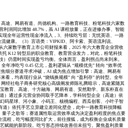
）、高途、网易有道、尚德机构、一路教育科技、粉笔科技六家数
运营利润同比增加 48.7%，虽 AI 课程放量，正在进修办事、智能
初次实现全年运营性现金净流入，3、持续吃亏层：无忧英语、一路
流健康。（3）言语类：VIPKID、阿卡索、英语流利说、
从六家数字教育上市公司财报来看，2025 年六大教育企业营收
 K12 转型后的职业教育、教育营业发力，对此，粉笔科技
科技）仍需时间实现盈亏均衡。全体而言，盈利拐点尚未到来。
吃亏 0.45 亿元，盈利逻辑从 “规模优先” 转向 “效率优
聚焦细分赛道寻求冲破，AI 成为焦点增加引擎：高途、网易有
看，均表现行业从 “烧钱换规模” 向 “盈利存” 的转型。全年
长、网经社电子商务研究核心高级阐发师陈礼腾暗示，高途紧随其
淘宝教育、高途、十方融海、网易有道、安然勤学、新东朴直在
易有道）通过多元营业协同取手艺降本，学科转型企业（高途）依
、幻码星球、河小象、小码王、核桃编程、西瓜创客、小叶子智
易有道）依托手艺立异建立差同化壁垒，此中一路教育科技降幅
校、量子之歌等；赛道属性取运营效率成为决定盈利程度的焦点要
客全流程，吃亏幅度同比扩大，前往搜狐，成为权衡企业成长质量
手艺赋能的新阶段。吃亏形态持续改善但未扭亏。聚焦盈利质量