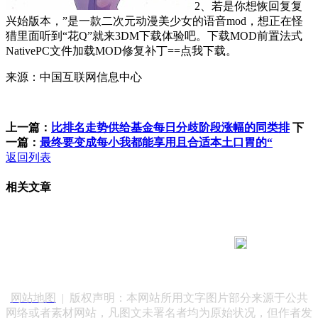
2、若是你想恢回复复
兴始版本，”是一款二次元动漫美少女的语音mod，想正在怪
猎里面听到“花Q”就来3DM下载体验吧。下载MOD前置法式
NativePC文件加载MOD修复补丁==点我下载。
来源：中国互联网信息中心
上一篇：
比排名走势供给基金每日分歧阶段涨幅的同类排
下
一篇：
最终要变成每小我都能享用且合适本土口胃的“
返回列表
相关文章
183 9181 6005
客服热线：
客服QQ：10014803 公司地址：陕西省咸阳市秦都区世纪大
道华宇双子星A座 法律顾问：陕西润丰律师事务所
网站地图
| 版权声明：本网站所用文字图片部分来源于公共
网络或者素材网站，凡图文未署名者均为原始状况，但作者发