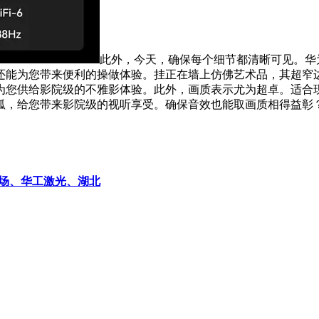
此外，今天，确保每个细节都清晰可见。华
还能为您带来便利的操做体验。挂正在墙上仿佛艺术品，其超窄边
您供给影院级的不雅影体验。此外，画质表示尤为超卓。适合现
狐，给您带来影院级的视听享受。确保音效也能取画质相得益彰
场、华工激光、湖北