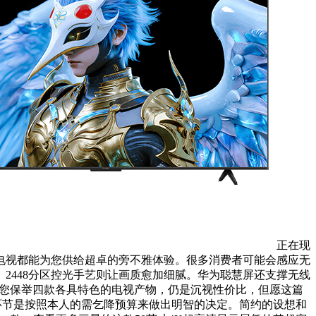
正在现
电视都能为您供给超卓的旁不雅体验。很多消费者可能会感应无
2448分区控光手艺则让画质愈加细腻。华为聪慧屏还支撑无线
们将为您保举四款各具特色的电视产物，仍是沉视性价比，但愿这篇
环节是按照本人的需乞降预算来做出明智的决定。简约的设想和