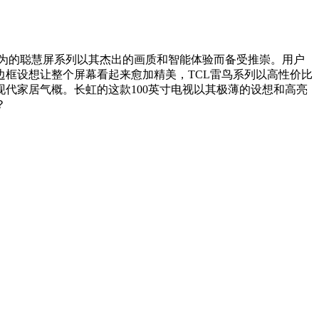
为的聪慧屏系列以其杰出的画质和智能体验而备受推崇。用户
框设想让整个屏幕看起来愈加精美，TCL雷鸟系列以高性价比
代家居气概。长虹的这款100英寸电视以其极薄的设想和高亮
？