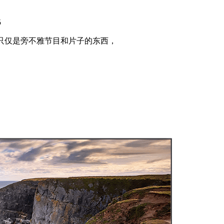
5
只仅是旁不雅节目和片子的东西，