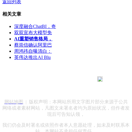
返回列表
相关文章
深度融合ChatBI，奇
双双宣布大模型免
AI重塑销售格局，
蔡崇信确认阿里巴
周鸿祎自曝清白：
英伟达推出AI Blu
183 9181 6005
客服热线：
客服QQ：10014803 公司地址：陕西省咸阳市秦都区世纪大
道华宇双子星A座 法律顾问：陕西润丰律师事务所
网站地图
| 版权声明：本网站所用文字图片部分来源于公共
网络或者素材网站，凡图文未署名者均为原始状况，但作者发
现后可告知认领，
我们仍会及时署名或依照作者本人意愿处理，如未及时联系本
站，本网站不承担任何责任。