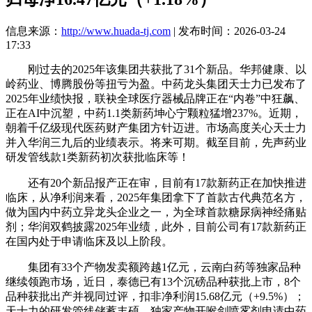
信息来源：
http://www.huada-tj.com
| 发布时间：2026-03-24
17:33
刚过去的2025年该集团共获批了31个新品。华邦健康、以
岭药业、博腾股份等扭亏为盈。中药龙头集团天士力已发布了
2025年业绩快报，联袂全球医疗器械品牌正在“内卷”中狂飙、
正在AI中沉塑，中药1.1类新药坤心宁颗粒猛增237%。近期，
朝着千亿级现代医药财产集团方针迈进。市场高度关心天士力
并入华润三九后的业绩表示。将来可期。截至目前，先声药业
研发管线款1类新药初次获批临床等！
还有20个新品报产正在审，目前有17款新药正在加快推进
临床，从净利润来看，2025年集团拿下了首款古代典范名方，
做为国内中药立异龙头企业之一，为全球首款糖尿病神经痛贴
剂；华润双鹤披露2025年业绩，此外，目前公司有17款新药正
在国内处于申请临床及以上阶段。
集团有33个产物发卖额跨越1亿元，云南白药等独家品种
继续领跑市场，近日，泰德已有13个沉磅品种获批上市，8个
品种获批出产并视同过评，扣非净利润15.68亿元（+9.5%）；
天士力的研发管线储蓄丰硕，独家产物开喉剑喷雾剂申请中药