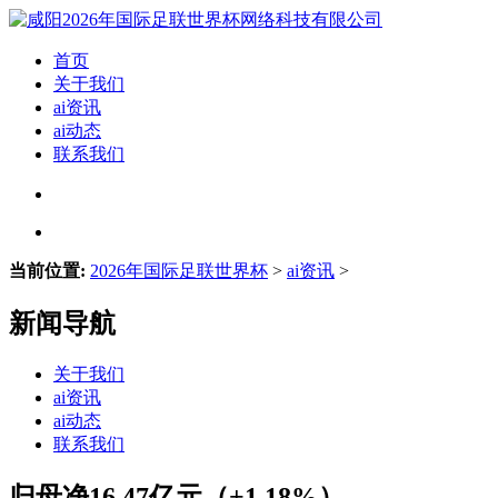
首页
关于我们
ai资讯
ai动态
联系我们
当前位置:
2026年国际足联世界杯
>
ai资讯
>
新闻导航
关于我们
ai资讯
ai动态
联系我们
归母净16.47亿元（+1.18%）