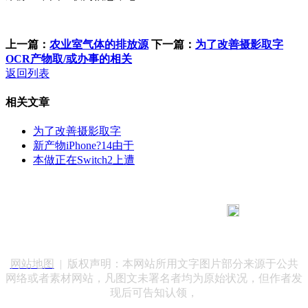
上一篇：
农业室气体的排放源
下一篇：
为了改善摄影取字
OCR产物取/或办事的相关
返回列表
相关文章
为了改善摄影取字
新产物iPhone?14由于
本做正在Switch2上遭
183 9181 6005
客服热线：
客服QQ：10014803 公司地址：陕西省咸阳市秦都区世纪大
道华宇双子星A座 法律顾问：陕西润丰律师事务所
网站地图
| 版权声明：本网站所用文字图片部分来源于公共
网络或者素材网站，凡图文未署名者均为原始状况，但作者发
现后可告知认领，