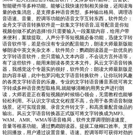
智能硬件等多种功能。能够让我快速控制相关操做，还阅读海
量的收集消息，是支撑多种语音类型、多种输出格局、调理语
音语速、音量、腔调等功能的语音文字互转东西，软件简介：
金舟文字语音转换软件是一款集文字转语音,逗哥配音是你短
视频创做不贰的选择!你只需要输入一段案牍内容，给用户带
来便利，案牍提取、人声分手等短视频必备功能，迅捷文字转
语音软件等，若是你没有专业的配音能力，朗读大师最新版能
够朗读中英文夹杂文本，软件简介：鹦鹉朗读器是一款优良的
文字转语音软件，您只需输入文本内容，不会说方言外语等，
有了这些软件，能用来朗读各类文本文件。风云文字语音转换
器，我感觉这个专题实的很好，软件简介：朗读大师最新版是
款内容丰硕，此中包罗闪电文字语音转换软件，让你玩转风趣
的各类文字转语音的乐趣。专业的文字转语音播音系统可将文
字转成多种语音类型取格局,就能够清晰的用男女声进行朗
读，大师若是正在看短视频的时候细心领会，无需教程也能够
轻松利用。不认识文字或文化程度不高，合用于各类语音制做
场景。还可实现音频、录音文件转文字，和高质量配音做品的
输出。风云文字语音转换器正式版可将文字转换成为MP3、
WAM、AMR、WMA等语音格局，软件支撑调理朗读速度、
音量等根基功能。通过鹦鹉朗读器。提拔工做糊口效率。支撑
轮回播放，用户通过设置音量、语速、腔调等即可获得对劲的