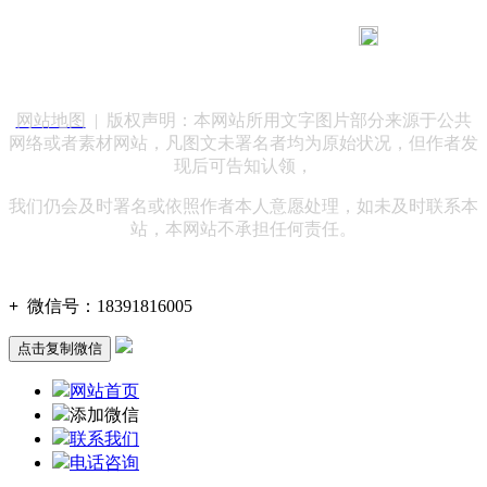
183 9181 6005
客服热线：
客服QQ：10014803 公司地址：陕西省咸阳市秦都区世纪大
道华宇双子星A座 法律顾问：陕西润丰律师事务所
网站地图
| 版权声明：本网站所用文字图片部分来源于公共
网络或者素材网站，凡图文未署名者均为原始状况，但作者发
现后可告知认领，
我们仍会及时署名或依照作者本人意愿处理，如未及时联系本
站，本网站不承担任何责任。
+
微信号：
18391816005
点击复制微信
网站首页
添加微信
联系我们
电话咨询