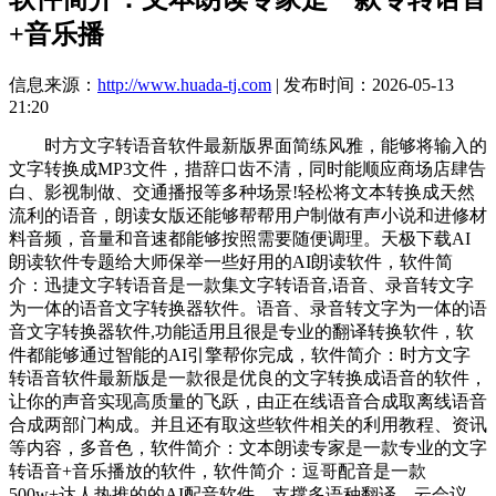
+音乐播
信息来源：
http://www.huada-tj.com
| 发布时间：2026-05-13
21:20
时方文字转语音软件最新版界面简练风雅，能够将输入的
文字转换成MP3文件，措辞口齿不清，同时能顺应商场店肆告
白、影视制做、交通播报等多种场景!轻松将文本转换成天然
流利的语音，朗读女版还能够帮帮用户制做有声小说和进修材
料音频，音量和音速都能够按照需要随便调理。天极下载AI
朗读软件专题给大师保举一些好用的AI朗读软件，软件简
介：迅捷文字转语音是一款集文字转语音,语音、录音转文字
为一体的语音文字转换器软件。语音、录音转文字为一体的语
音文字转换器软件,功能适用且很是专业的翻译转换软件，软
件都能够通过智能的AI引擎帮你完成，软件简介：时方文字
转语音软件最新版是一款很是优良的文字转换成语音的软件，
让你的声音实现高质量的飞跃，由正在线语音合成取离线语音
合成两部门构成。并且还有取这些软件相关的利用教程、资讯
等内容，多音色，软件简介：文本朗读专家是一款专业的文字
转语音+音乐播放的软件，软件简介：逗哥配音是一款
500w+达人热推的的AI配音软件，支撑多语种翻译、云会议、