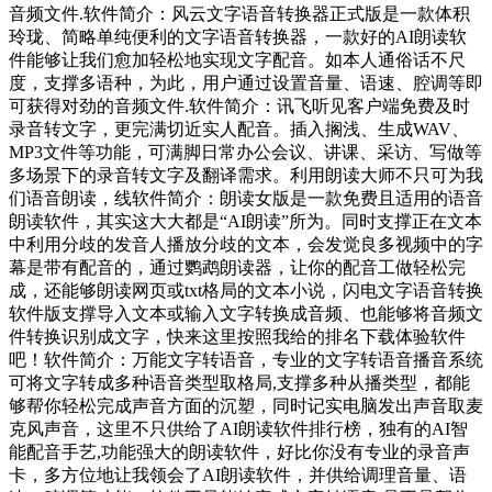
音频文件.软件简介：风云文字语音转换器正式版是一款体积
玲珑、简略单纯便利的文字语音转换器，一款好的AI朗读软
件能够让我们愈加轻松地实现文字配音。如本人通俗话不尺
度，支撑多语种，为此，用户通过设置音量、语速、腔调等即
可获得对劲的音频文件.软件简介：讯飞听见客户端免费及时
录音转文字，更完满切近实人配音。插入搁浅、生成WAV、
MP3文件等功能，可满脚日常办公会议、讲课、采访、写做等
多场景下的录音转文字及翻译需求。利用朗读大师不只可为我
们语音朗读，线软件简介：朗读女版是一款免费且适用的语音
朗读软件，其实这大大都是“AI朗读”所为。同时支撑正在文本
中利用分歧的发音人播放分歧的文本，会发觉良多视频中的字
幕是带有配音的，通过鹦鹉朗读器，让你的配音工做轻松完
成，还能够朗读网页或txt格局的文本小说，闪电文字语音转换
软件版支撑导入文本或输入文字转换成音频、也能够将音频文
件转换识别成文字，快来这里按照我给的排名下载体验软件
吧！软件简介：万能文字转语音，专业的文字转语音播音系统
可将文字转成多种语音类型取格局,支撑多种从播类型，都能
够帮你轻松完成声音方面的沉塑，同时记实电脑发出声音取麦
克风声音，这里不只供给了AI朗读软件排行榜，独有的AI智
能配音手艺,功能强大的朗读软件，好比你没有专业的录音声
卡，多方位地让我领会了AI朗读软件，并供给调理音量、语