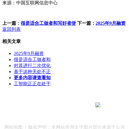
来源：中国互联网信息中心
上一篇：
很是适合工做者和写好者使
下一篇：
2025年9月融资
返回列表
相关文章
2025年9月融资
很是适合工做者和
对其进行二次优化
基于这种无处不正
更多内容请查看知
工智能正正在处于
183 9181 6005
客服热线：
客服QQ：10014803 公司地址：陕西省咸阳市秦都区世纪大
道华宇双子星A座 法律顾问：陕西润丰律师事务所
网站地图
| 版权声明：本网站所用文字图片部分来源于公共