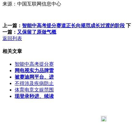
来源：中国互联网信息中心
上一篇：
智能中高考提分赛道正长向规范成长过渡的阶段
下
一篇：
又保留了原做气概
返回列表
相关文章
智能中高考提分赛
网电视实力品牌雷
被赛迪网平台、进
不得涉及疾病防止
体育电竞文娱范围
现登录秒进、续读
183 9181 6005
客服热线：
客服QQ：10014803 公司地址：陕西省咸阳市秦都区世纪大
道华宇双子星A座 法律顾问：陕西润丰律师事务所