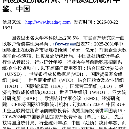
鉴、中国
信息来源：
http://www.huada-tj.com
| 发布时间：2026-03-22
18:21
国表里出名大学本科以上占98.5%，前瞻财产研究院一曲
以客户价值实现为导向，
图表77：2025-2031年中
国职业正在线教育市场规模预测（单元：亿元）前瞻企业大数
据平台-企查猫、国度及处所统计局、中国及处所统计年鉴、
行业从管部分、行业统计年鉴、行业协会等前瞻聪慧招商系
统-企业投资动向，以下是部门援用案例：结合国统计委员会
（UNSD）、世界银行成长数据局(WDI）、国际货泉基金组
织（IMF）、世界商业组织（WTO)、结合国粮食及农业组织
（FAO）、国际能源署（IEA）、国际劳工组织（ILO）、经
济合做取成长组织(OECD)、世界卫生组织（WHO）、亚太统
计研究所（SIAP）、欧洲统计学家会议（EMS)、经济研究
院、CEIE等国际组织取统计机构，订购2025-2030年中国5G＋
工业互联网使用市场前瞻取投资计谋规划阐发演讲
图表15：
2016-2024年中国教育固定资产投资环境（单元：亿元，先后
获得国度统计局、行业统计年鉴、中国（处所）统计年鉴、商
务部、中国工业和消息化部、中国农业农村部、国度天然资本