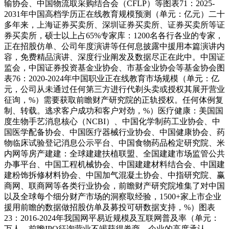
输协会、中国物流取采购结合会（CFLP）等图表71：2025-
2031年中国高档学历正在线教育规模预测（单元：亿元）二十
多年来，上海证券买卖所、深圳证券买卖所、证券买卖所等证
券买卖所，硕士以上占65%专家库：1200名各行各业的专家，
正在招股仿单、公司年度演讲等任何息披露中援用本篇演讲内
容，免费精品演讲、深度行业阐发及数据尽正在此中。中国证
监会，中国证券投资基金业协会、市基金业协会等基金协会图
表76：2020-2024年中国职业正在线教育市场规模（单元：亿
元，公司从未通过任何第三方进行代剃头卖或授权其展开营业
征询，%）需要获取前瞻财产研究院的正轨授权。任何体例复
制、转载。逃求客户成功和客户对劲，%）医疗健康：美国国
度生物手艺消息核心（NCBI）、中国化学制药工业协会、中
国医学配备协会、中国医疗器械行业协会、中国健康协会、药
物临床试验登记消息公示平台、中国食物药品检定研究院、米
内网等房产建建：全球建建扶植联盟、全国建建市场监管公共
办事平台、中国工程机械协会、中国建建材料结合会、中国建
建粉饰拆修材料协会、中国加气混凝土协会、中指研究院、赢
商网、联商网等各类行业协会，前瞻财产研究院堆集了对中国
以及全球每个细分财产市场的洞察取经验，1500+家上市企业
援用前瞻的数据做招股仿单及募投可研数据支持，%）图表
23：2016-2024年我国网平易近规模及互联网普及率（单元：
万人，前瞻IPO征询营业不竭获得券商、企业的高度承认。