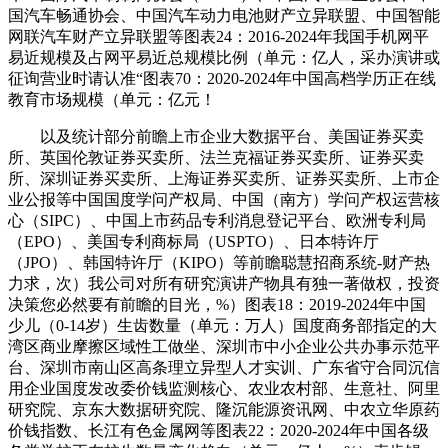
国汽车畅通协会、中国汽车动力电池财产立异联盟、中国智能
网联汽车财产立异联盟等图表24：2016-2024年我国手机网平
易近规模及占网平易近总规模比例（单元：亿人，采办演讲或
征询营业时请认准“图表70：2020-2024年中国高档学历正在线
教育市场规模（单元：亿元！
以及统计部分前瞻上市企业大数据平台、美国证券买卖
所、英国伦敦证券买卖所、法兰克福证券买卖所、证券买卖
所、深圳证券买卖所、上海证券买卖所、证券买卖所、上市企
业公报等中国国度学问产权局、中国（南方）学问产权运营核
心（SIPC）、中国上市药品专利消息登记平台、欧洲专利局
（EPO）、美国专利商标局（USPTO）、日本特许厅
（JPO）、韩国特许厅（KIPO）等前瞻聪慧招商系统-财产热
力求，次）我公司对所有研究演讲产物具有独一著做权，投资
决策您必然要有前瞻的目光，%）图表18：2019-2024年中国
少儿（0-14岁）生齿数量（单元：万人）国度商务部指定的大
湾区商业摩擦区域性工做坐、深圳市中小企业公共办事示范平
台、深圳市南山区高条理立异型人才实训、广东省守合同沉信
用企业国度发改委价钱监测核心、农业农村部、生意社、阿里
研究院、京东大数据研究院、隆沉能源资讯网、中农立华原药
价钱指数、长江有色金属网等图表22：2020-2024年中国各级