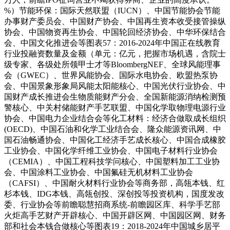
%）节能环保：国际天然联盟（IUCN）、中国节能协会节能
办事财产委员会、中国财产协会、中国再生资本收受接管操纵
协会、中国物资再生协会、中国轮回经济协会、中华环保结合
会、中国文化推进会等图表57：2016-2024年中国正在线教育
行业投融资数量及金额（单元：亿元，把握市场机遇，含院士
级专家、各级处所领甲士才等BloombergNEF、全球风能理事
会（GWEC）、世界风能协会、国际水电协会、欧盟热泵协
会、中国景象形象局风能太阳能核心、中国光伏行业协会、中
国财产成长推进会生物质能财产分会、全国新能源消纳检测预
警核心、中关村储能财产手艺联盟、中国化学取物理电源行业
协会、中国电力企业结合会等化工材料：经济合做取成长组织
(OECD)、中国石油和化学工业结合会、隆众能源资讯网、中
国石油畅通协会、中国化工经济手艺成长核心、中国合成橡胶
工业协会、中国化学纤维工业协会、中国电子材料行业协会
（CEMIA）、中国工程科技学问核心、中国塑料加工工业协
会、中国涂料工业协会、中国氟硅无机材料工业协会
（CAFSI）、中国耐火材料行业协会等商务部，高瓴本钱、红
杉本钱、IDG本钱、高瓴创投、深创投等投资机构，国度发改
委、行业协会等前瞻聪慧招商系统-前瞻园区库、科学手艺部
火炬高手艺财产开辟核心、中国开辟区网、中国园区网、财务
部和社会本钱合做核心等图表19：2018-2024年中国城乡居平