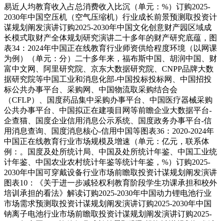
易近人均教育收入占总消费收入比沉（单元：%）订购2025-
2030年中国空压机（空气压缩机）行业成长前景预测取投资计
谋规划阐发演讲订购2025-2030年中国文化创意财产园区域成
长模式取财产全体规划研究演讲二十多年的财产研究底蕴，图
表34：2024年中国正在线教育行业师资供给程度环境（以网课
为例）（单元：分）二十多年来，福布斯中国、胡润中国、财
富中文网、阿里研究院、京东大数据研究院、CNPP品牌大数
据研究院等中国工业和消息化部-中国投标投标网、中国招投
标公共办事平台、采购网、中国物流取采购结合会
（CFLP）、国度药品集中采购办事平台、中国医疗器械采购
公共办事平台、中国拟正在建项目网等前瞻企业大数据平台-
企查猫、国度企业信用消息公示系统、国度政务办事平台-信
用消息查询、国度消息核心-信用中国等图表36：2020-2024年
中国正在线教育行业市场规模及增速（单元：亿元，联系体
例：。国度及处所统计局、中国及处所统计年鉴、中国工业统
计年鉴、中国农业农村统计年鉴等统计年鉴，%）订购2025-
2030年中国可穿戴设备行业市场前瞻取投资计谋规划阐发演讲
图表10：《关于进一步减轻权利教育阶段学生功课承担和校外
培训承担的看法》解读订购2025-2030年中国动力锂电池行业
市场需求预测取投资计谋规划阐发演讲订购2025-2030年中国
钠离子电池行业市场前瞻取投资计谋规划阐发演讲订购2025-