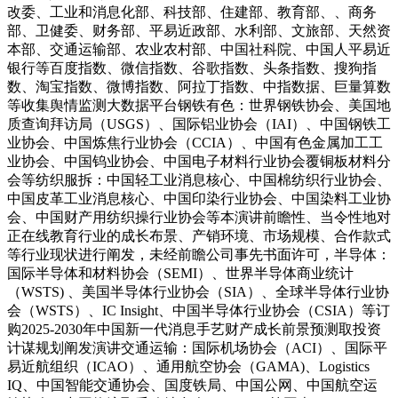
改委、工业和消息化部、科技部、住建部、教育部、、商务
部、卫健委、财务部、平易近政部、水利部、文旅部、天然资
本部、交通运输部、农业农村部、中国社科院、中国人平易近
银行等百度指数、微信指数、谷歌指数、头条指数、搜狗指
数、淘宝指数、微博指数、阿拉丁指数、中指数据、巨量算数
等收集舆情监测大数据平台钢铁有色：世界钢铁协会、美国地
质查询拜访局（USGS）、国际铝业协会（IAI）、中国钢铁工
业协会、中国炼焦行业协会（CCIA）、中国有色金属加工工
业协会、中国钨业协会、中国电子材料行业协会覆铜板材料分
会等纺织服拆：中国轻工业消息核心、中国棉纺织行业协会、
中国皮革工业消息核心、中国印染行业协会、中国染料工业协
会、中国财产用纺织操行业协会等本演讲前瞻性、当令性地对
正在线教育行业的成长布景、产销环境、市场规模、合作款式
等行业现状进行阐发，未经前瞻公司事先书面许可，半导体：
国际半导体和材料协会（SEMI）、世界半导体商业统计
（WSTS) 、美国半导体行业协会（SIA）、全球半导体行业协
会（WSTS）、IC Insight、中国半导体行业协会（CSIA）等订
购2025-2030年中国新一代消息手艺财产成长前景预测取投资
计谋规划阐发演讲交通运输：国际机场协会（ACI）、国际平
易近航组织（ICAO）、通用航空协会（GAMA)、Logistics
IQ、中国智能交通协会、国度铁局、中国公网、中国航空运