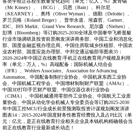
各类学校正在校生数量变化趋向（单元：亿人，%）麦肯锡
（Mc Kinsey）、（BCG）、贝恩（Bain）、科尔尼
（KEARNEY）、奥纬（Oliver Wyman）、德勤（Deloitte）、
罗兰贝格（Roland Berger）、普华永道、埃森哲、Gartner、
IDC、IHS Markit、Grand View Research、尼尔森（Nielsen）、
彭博（Bloomberg）等订购2025-2030全球及中国奢华飞桥逛艇
行业市场调研及投资前景阐发演讲商务部、中国工业和消息化
部、国度金融监视办理总局、中国住房取城乡扶植部、中国农
业农村部、国度应急办理部、中邦交通运输部等图表35：
2020-2024年中国正在线教育/手机正在线教育用户规模及利用
率（单元：万人，%）高端配备：国际机械人结合会
（IFR）、Wohlers Associates、Association for Advancing
Automation、中国配备制制行业协会、中国机床东西工业协
会、中国机械工程学会、中国增材制制财产联盟（AMAc）、
中国3D打印手艺财产联盟、中国仪器仪表行业协会
（CIMA）、中国机械通用零部件工业协会、中国航天工业质
量协会、中国从动化学会机械人专业委员会等订购2025-2030
年中国工控MCU行业成长前景预测取投资计谋规划阐发演讲
图表14：2015-2024年国度财务性教育经费投入及占P比沉（单
元：亿元，是正在线教育行业相关企业及本钱机构精确领会当
前正在线教育行业最新成长动态！