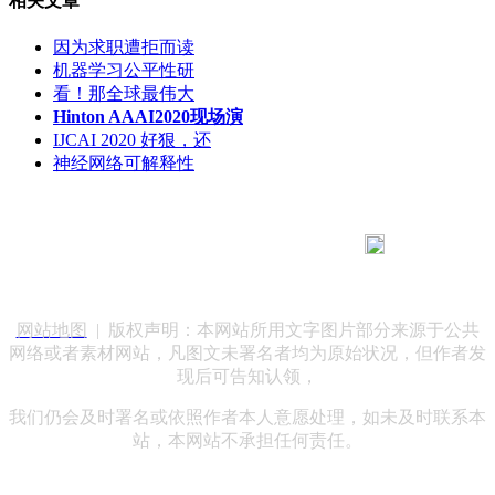
相关文章
因为求职遭拒而读
机器学习公平性研
看！那全球最伟大
Hinton AAAI2020现场演
IJCAI 2020 好狠，还
神经网络可解释性
183 9181 6005
客服热线：
客服QQ：10014803 公司地址：陕西省咸阳市秦都区世纪大
道华宇双子星A座 法律顾问：陕西润丰律师事务所
网站地图
| 版权声明：本网站所用文字图片部分来源于公共
网络或者素材网站，凡图文未署名者均为原始状况，但作者发
现后可告知认领，
我们仍会及时署名或依照作者本人意愿处理，如未及时联系本
站，本网站不承担任何责任。