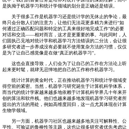
是执拗于机器学习和统计学领域的划分是正确还是错误。
关于很多工作是机器学习还是统计学的无休止的争论，最
终只会分散人们的注意力，让他们无法花更多精力来进行“如
何通过正确匹配问题和特定的工具来很好地完成工作”的必要
对话和交流——相对而言，这才是更重要的事。与此同时，人
们固执己见地对统计学和机器学习方法错误的二分法，会让很
多研究者进一步养成没有必要就不使用复杂方法的习惯，仅仅
是为了让自己感觉像是在做“真正的机器学习”。
这也会直接导致，人们会为了让自己的工作在方法论上听
起来更时髦，就肆无忌惮地把自己的工作称作机器学习。
统计计算的黄金时代，正在推动机器学习和统计学领域变
得空前的紧密。当然，机器学习研究诞生于计算机科学体系，
而当代的统计学家越来越多地依赖于计算机科学界几十年来开
创的算法和软件栈。他们也越来越多地发现机器学习研究者所
提出的方法的用处，例如高维度回归，这一点尤其体现在计算
生物学领域。
另一方面，机器学习社区也越来越多地关注可解释性、公
平性、可验证的鲁棒性等主题，这也让很多研究者优先考虑让