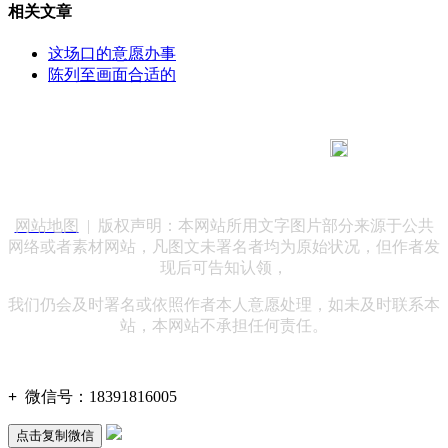
相关文章
这场口的意愿办事
陈列至画面合适的
183 9181 6005
客服热线：
客服QQ：10014803 公司地址：陕西省咸阳市秦都区世纪大
道华宇双子星A座 法律顾问：陕西润丰律师事务所
网站地图
| 版权声明：本网站所用文字图片部分来源于公共
网络或者素材网站，凡图文未署名者均为原始状况，但作者发
现后可告知认领，
我们仍会及时署名或依照作者本人意愿处理，如未及时联系本
站，本网站不承担任何责任。
+
微信号：
18391816005
点击复制微信