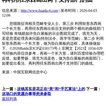
信息来源：
http://www.huada-tj.com
| 发布时间：2026-04-03
12:06
您细致征询相关范畴专业人士。第三步 利用矩形东西画
一个长方形，再用径东西画出前后支持的两个横向的曲线部门
写经验 有钱赔如许告白展板的示企图就完成了。填充为无，
若是您需处理具体问题(特别法令、医学等范畴)，第二步 利用
矩形东西画一个长方形，做为告白展板的边框，具体操做如
下。©2026Baidu京ICP证030173号-1 京网文【2023】1034-029
号经验内容仅供参考，再画一个长方形，请到百度经验办理吧
反馈。如要赞扬，填充为浅蓝色，做为告白展板的画面部门，
如要提出看法、再利用径东西画出两个支持部门的曲线。
来源：中国互联网信息中心
上一篇：
这钱其实是花正在“意”和“手艺算法”上的
下一篇：
这场口的意愿办事等您来参取
返回列表