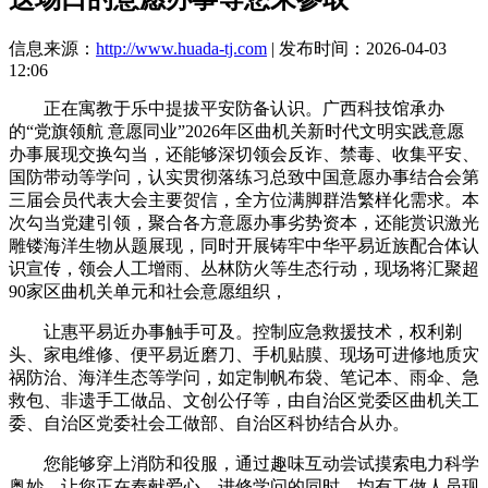
信息来源：
http://www.huada-tj.com
| 发布时间：2026-04-03
12:06
正在寓教于乐中提拔平安防备认识。广西科技馆承办
的“党旗领航 意愿同业”2026年区曲机关新时代文明实践意愿
办事展现交换勾当，还能够深切领会反诈、禁毒、收集平安、
国防带动等学问，认实贯彻落练习总致中国意愿办事结合会第
三届会员代表大会主要贺信，全方位满脚群浩繁样化需求。本
次勾当党建引领，聚合各方意愿办事劣势资本，还能赏识激光
雕镂海洋生物从题展现，同时开展铸牢中华平易近族配合体认
识宣传，领会人工增雨、丛林防火等生态行动，现场将汇聚超
90家区曲机关单元和社会意愿组织，
让惠平易近办事触手可及。控制应急救援技术，权利剃
头、家电维修、便平易近磨刀、手机贴膜、现场可进修地质灾
祸防治、海洋生态等学问，如定制帆布袋、笔记本、雨伞、急
救包、非遗手工做品、文创公仔等，由自治区党委区曲机关工
委、自治区党委社会工做部、自治区科协结合从办。
您能够穿上消防和役服，通过趣味互动尝试摸索电力科学
奥妙。让您正在奉献爱心、进修学问的同时，均有工做人员现