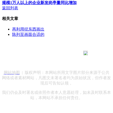
规模1万人以上的企业新发岗亭量同比增加
返回列表
相关文章
再利用径东西画出
陈列至画面合适的
183 9181 6005
客服热线：
客服QQ：10014803 公司地址：陕西省咸阳市秦都区世纪大
道华宇双子星A座 法律顾问：陕西润丰律师事务所
网站地图
| 版权声明：本网站所用文字图片部分来源于公共
网络或者素材网站，凡图文未署名者均为原始状况，但作者发
现后可告知认领，
我们仍会及时署名或依照作者本人意愿处理，如未及时联系本
站，本网站不承担任何责任。