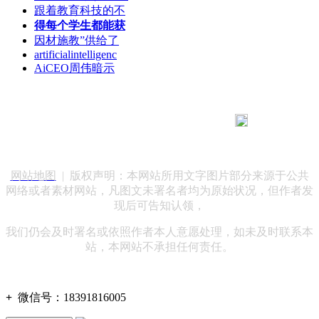
跟着教育科技的不
得每个学生都能获
因材施教”供给了
artificialintelligenc
AiCEO周伟暗示
183 9181 6005
客服热线：
客服QQ：10014803 公司地址：陕西省咸阳市秦都区世纪大
道华宇双子星A座 法律顾问：陕西润丰律师事务所
网站地图
| 版权声明：本网站所用文字图片部分来源于公共
网络或者素材网站，凡图文未署名者均为原始状况，但作者发
现后可告知认领，
我们仍会及时署名或依照作者本人意愿处理，如未及时联系本
站，本网站不承担任何责任。
+
微信号：
18391816005