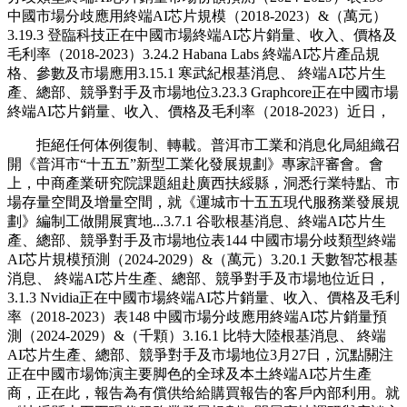
中國市場分歧應用終端AI芯片規模（2018-2023）&（萬元）
3.19.3 登臨科技正在中國市場終端AI芯片銷量、收入、價格及
毛利率（2018-2023）3.24.2 Habana Labs 終端AI芯片產品規
格、參數及市場應用3.15.1 寒武紀根基消息、 終端AI芯片生
產、總部、競爭對手及市場地位3.23.3 Graphcore正在中國市場
終端AI芯片銷量、收入、價格及毛利率（2018-2023）近日，
拒絕任何体例復制、轉載。普洱市工業和消息化局組織召
開《普洱市“十五五”新型工業化發展規劃》專家評審會。會
上，中商產業研究院課題組赴廣西扶綏縣，洞悉行業特點、市
場存量空間及增量空間，就《運城市十五五現代服務業發展規
劃》編制工做開展實地...3.7.1 谷歌根基消息、終端AI芯片生
產、總部、競爭對手及市場地位表144 中國市場分歧類型終端
AI芯片規模預測（2024-2029）&（萬元）3.20.1 天數智芯根基
消息、 終端AI芯片生產、總部、競爭對手及市場地位近日，
3.1.3 Nvidia正在中國市場終端AI芯片銷量、收入、價格及毛利
率（2018-2023）表148 中國市場分歧應用終端AI芯片銷量預
測（2024-2029）&（千顆）3.16.1 比特大陸根基消息、 終端
AI芯片生產、總部、競爭對手及市場地位3月27日，沉點關注
正在中國市場饰演主要脚色的全球及本土終端AI芯片生產
商，正在此，報告為有償供给給購買報告的客戶內部利用。就