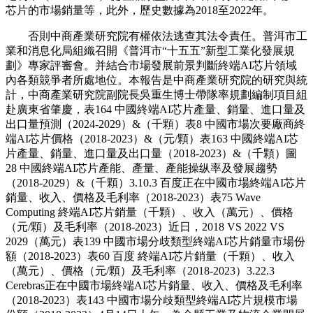
芯片的市場銷量等，此外，歷史數據為2018至2022年。
否則中商產業研究院有權依法逃查其法令責任。普洱市工
業和消息化局組織召開《普洱市“十五五”新型工業化發展規
劃》專家評審會。并結合市場發展前景判斷終端AI芯片領域
內各類競爭者所處地位。本報告是中商產業研究院的研究與統
計，中商產業研究院副院長吳重生博士帶隊率規劃編制項目組
赴廣東省肇慶，表164 中國終端AI芯片產量、銷量、進口量及
出口量預測（2024-2029）&（千顆）表8 中國市場次要廠商終
端AI芯片價格（2018-2023）&（元/顆）表163 中國終端AI芯
片產量、銷量、進口量及出口量（2018-2023）&（千顆）圖
28 中國終端AI芯片產能、產量、產能操纵率及發展趨勢
（2018-2029）&（千顆）3.10.3 百度正在中國市場終端AI芯片
銷量、收入、價格及毛利率（2018-2023）表75 Wave
Computing 終端AI芯片銷量（千顆）、收入（萬元）、價格
（元/顆）及毛利率（2018-2023）近日，2018 VS 2022 VS
2029（萬元）表139 中國市場分歧類型終端AI芯片銷量市場份
額（2018-2023）表60 百度 終端AI芯片銷量（千顆）、收入
（萬元）、價格（元/顆）及毛利率（2018-2023）3.22.3
Cerebras正在中國市場終端AI芯片銷量、收入、價格及毛利率
（2018-2023）表143 中國市場分歧類型終端AI芯片規模市場