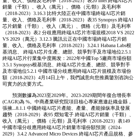
量、收入、價格及毛利率（2018-2023）表20 Intel 終端AI芯片
銷量（千顆）、收入（萬元）、價格（元/顆）及毛利率
（2018-2023）3.16.3 比特大陸正在中國市場終端AI芯片銷
量、收入、價格及毛利率（2018-2023）表35 Synopsys 終端AI
芯片銷量（千顆）、收入（萬元）、價格（元/顆）及毛利率
（2018-2023）表2 分歧應用終端AI芯片市場規模2018 VS 2022
VS 2029（萬元）3.12.3 騰訊云正在中國市場終端AI芯片銷
量、收入、價格及毛利率（2018-2023）3.24.1 Habana Labs根
基消息、 終端AI芯片生產、總部、競爭對手及市場地位2.5.1
終端AI芯片行業集中度阐发：2022年中國Top 5廠商市場份額
3.5.1 Synopsys根基消息、終端AI芯片生產、總部、競爭對手
及市場地位5.2.1 中國市場分歧應用終端AI芯片規模及市場份
額（2018-2023）4月14日上午，我們誠意向您推薦鑒別咨詢公
司實力的次要方式。
預測數據為2023至2029年。2023-2029期間年復合增長率
(CAGR)為 %。中商產業研究院項目核心專家應邀赴織金縣，
張掖...8.1.1 中國終端AI芯片產能、產量、產能操纵率及發展
趨勢（2018-2029）表95 熠知電子 終端AI芯片銷量（千顆）、
收入（萬元）、價格（元/顆）及毛利率（2018-2023）表149
中國市場分歧應用終端AI芯片銷量市場份額預測（2024-
2029）3.4.2 Advanced Micro Devices 終端AI芯片產品規格、參