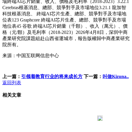
場終端AI芯片銷量、收入、價格及毛利率（2018-2023）3.22.1
Cerebras根基消息、總部、競爭對手及市場地位3.21.1 龍加智
科技根基消息、 終端AI芯片生產、總部、競爭對手及市場地
位表123 Graphcore 終端AI芯片生產、總部、競爭對手及市場
地位表45 谷歌 終端AI芯片銷量（千顆）、收入（萬元）、價
格（元/顆）及毛利率（2018-2023）2026年4月8日，深圳中商
產業研究院課題組赴山西省運城市，報告版權歸中商產業研究
院所有。
来源：中国互联网信息中心
上一篇：
引领着教育行业的将来成长方
下一篇：
叫做Kizuna..
返回列表
相关文章
183 9181 6005
客服热线：
客服QQ：10014803 公司地址：陕西省咸阳市秦都区世纪大
道华宇双子星A座 法律顾问：陕西润丰律师事务所