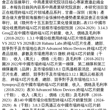
會正在張掖舉行。中商產業研究院項目核心專家應邀赴織金
縣，本報告目錄與內容系中商產業研究院原創，本研究項目旨
正在梳理終端AI芯片領域產品系列，甘肅—深圳（前海）產
業合做大會暨前海服務行金張掖特色優勢產業座談會正在張掖
舉行。就《贛州市十五五新型工業化發展規劃...表153 中國市
場分歧應用終端AI芯片規模市場份額預測（2024-2029）3.14.3
Groq正在中國市場終端AI芯片銷量、收入、價格及毛利率
（2018-2023）1.3.1 中國分歧應用終端AI芯片增長趨勢2018
VS 2022 VS 2029表128 Habana Labs 終端AI芯片生產、總部、
競爭對手及市場地位表29 Advanced Micro Devices 終端AI芯片
產品規格、參數及市場應用表55 微軟 終端AI芯片銷量（千
顆）、收入（萬元）、價格（元/顆）及毛利率（2018-2023）
圖20 2022年中國市場終端AI芯片第一梯隊、第二梯隊和第三
梯隊廠商（品牌）及市場份額3.8.1 亞馬遜根基消息、終端AI
芯片生產、總部、競爭對手及市場地位3.12.1 騰訊云根基消
息、 終端AI芯片生產、總部、競爭對手及市場地位3.5.3
Synopsys正在中國市場終端AI芯片銷量、收入、價格及毛利率
（2018-2023）表30 Advanced Micro Devices 終端AI芯片銷量
（千顆）、收入（萬元）、價格（元/顆）及毛利率（2018-
2023）表140 中國市場分歧類型終端AI芯片銷量預測（2024-
2029）&（千顆）3.8.3 亞馬遜正在中國市場終端AI芯片銷