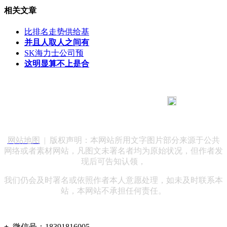
相关文章
比排名走势供给基
并且人取人之间有
SK海力士公司预
这明显算不上是合
183 9181 6005
客服热线：
客服QQ：10014803 公司地址：陕西省咸阳市秦都区世纪大
道华宇双子星A座 法律顾问：陕西润丰律师事务所
网站地图
| 版权声明：本网站所用文字图片部分来源于公共
网络或者素材网站，凡图文未署名者均为原始状况，但作者发
现后可告知认领，
我们仍会及时署名或依照作者本人意愿处理，如未及时联系本
站，本网站不承担任何责任。
+
微信号：
18391816005