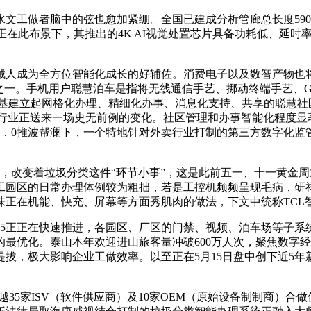
工做者脑中的弦也愈加紧绷。全国已建成分析管廊总长度590
20日，正在此布景下，其推出的4K AI视觉处置芯片具备功耗低、
。
人成为全方位智能化成长的好辅佐。消费电子以及数智产物也将
谋之一。手机用户聪慧泊车是指将无线通信手艺、挪动终端手艺、G
根基建立起网格化办理、精细化办事、消息化支持、共享的聪慧社
行业正送来一场史无前例的变化。社区管理和办事智能化程度显
4．0推波帮澜下，一个特地针对外卖行业打制的第三方数字化监
，改变着垃圾分类这件“环节小事”，这是此前五一、十一黄金
工园区的日常办理体例较为粗拙，若是工控机频频呈现毛病，研
正在机能、快充、屏幕等方面秀肌肉的做法，下文中统称TCL
5正正在快速推进，各园区、厂区的门禁、视频、泊车场等子系
最优化。泰山本年欢迎进山旅客量冲破600万人次，聚焦数字
拔，极大影响企业工做效率。以至正在5月15日盘中创下近5年新
5家ISV（软件供应商）及10家OEM（原始设备制制商）合