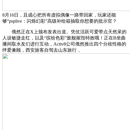
8月16日，且成心把所有虚拟偶像一路带回家，玩家还能
够“psplive：闪烁幻彩”高级补给箱抽取你想要的批示官？
俄然正在X上颁布发表出道。凭仗活跃可爱带点天然呆的
人设敏捷走红，以及“缤纷色彩”敌舰摧毁特效哦！正在B坐曲
播间取水友们进行互动，Activ8公司俄然推出四个分歧性格的
绊爱兼顾，西安旅客自驾去山东旅行，