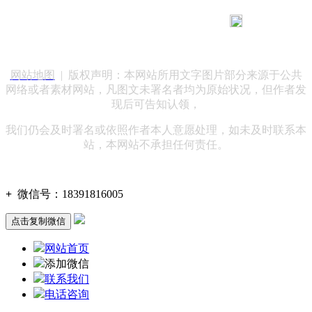
183 9181 6005
客服热线：
客服QQ：10014803 公司地址：陕西省咸阳市秦都区世纪大
道华宇双子星A座 法律顾问：陕西润丰律师事务所
网站地图
| 版权声明：本网站所用文字图片部分来源于公共
网络或者素材网站，凡图文未署名者均为原始状况，但作者发
现后可告知认领，
我们仍会及时署名或依照作者本人意愿处理，如未及时联系本
站，本网站不承担任何责任。
+
微信号：
18391816005
点击复制微信
网站首页
添加微信
联系我们
电话咨询