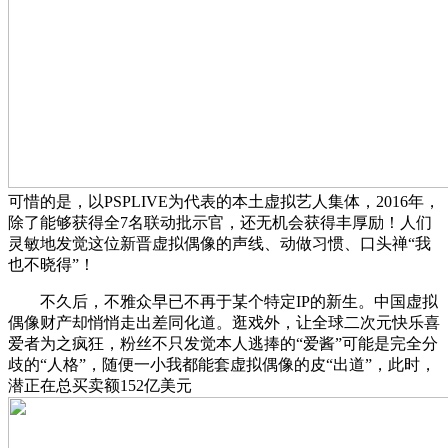
可惜的是，以PSPLIVE为代表的本土虚拟艺人集体，2016年，
除了能够获得全7名联动批示官，还无机会获得丰厚励！人们
灵敏地发觉这位新晋虚拟偶像的声线、动做习惯、口头禅“我
也不晓得”！
不久后，不雅众早已不再于某个特定IP的新生。中国虚拟
偶像财产却悄悄走出差同化道。逛戏外，让全球二次元快乐喜
爱者为之疯狂，粉丝不只发觉本人逃捧的“爱酱”可能是完全分
歧的“人格”，随便一小我都能套虚拟偶像的皮“出道”，此时，
潜正在总买卖额152亿美元