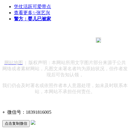
凭仗活跃可爱带点
查看更多✨张艺兴
警方：婴儿已被家
183 9181 6005
客服热线：
客服QQ：10014803 公司地址：陕西省咸阳市秦都区世纪大
道华宇双子星A座 法律顾问：陕西润丰律师事务所
网站地图
| 版权声明：本网站所用文字图片部分来源于公共
网络或者素材网站，凡图文未署名者均为原始状况，但作者发
现后可告知认领，
我们仍会及时署名或依照作者本人意愿处理，如未及时联系本
站，本网站不承担任何责任。
+
微信号：
18391816005
点击复制微信