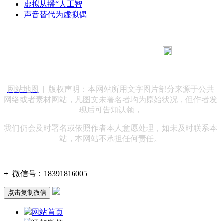
虚拟从播“人工智
声音替代为虚拟偶
183 9181 6005
客服热线：
客服QQ：10014803 公司地址：陕西省咸阳市秦都区世纪大
道华宇双子星A座 法律顾问：陕西润丰律师事务所
网站地图
| 版权声明：本网站所用文字图片部分来源于公共
网络或者素材网站，凡图文未署名者均为原始状况，但作者发
现后可告知认领，
我们仍会及时署名或依照作者本人意愿处理，如未及时联系本
站，本网站不承担任何责任。
+
微信号：
18391816005
点击复制微信
网站首页