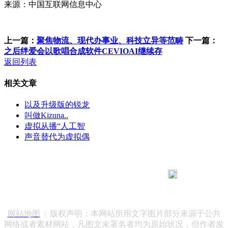
来源：中国互联网信息中心
上一篇：
聚焦物流、现代办事业、科技立异等范畴
下一篇：
之后绊爱会以歌唱合成软件CEVIOAI继续存
返回列表
相关文章
以及升级版的锐龙
叫做Kizuna..
虚拟从播“人工智
声音替代为虚拟偶
183 9181 6005
客服热线：
客服QQ：10014803 公司地址：陕西省咸阳市秦都区世纪大
道华宇双子星A座 法律顾问：陕西润丰律师事务所
网站地图
| 版权声明：本网站所用文字图片部分来源于公共
网络或者素材网站，凡图文未署名者均为原始状况，但作者发