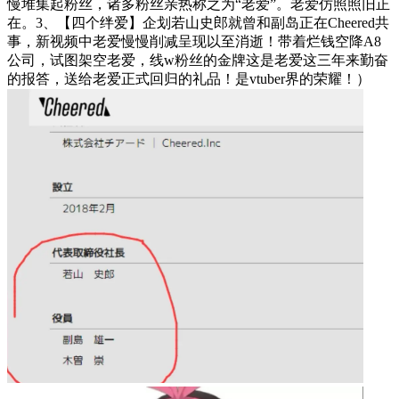
慢堆集起粉丝，诸多粉丝亲热称之为“老爱”。老爱仿照照旧正
在。3、【四个绊爱】企划若山史郎就曾和副岛正在Cheered共
事，新视频中老爱慢慢削减呈现以至消逝！带着烂钱空降A8
公司，试图架空老爱，线w粉丝的金牌这是老爱这三年来勤奋
的报答，送给老爱正式回归的礼品！是vtuber界的荣耀！）