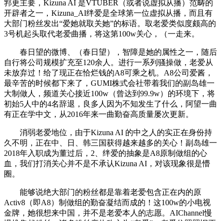
郛更主要，Kizuna AI 是VTUBER（或者说虚拟从播）范畴的
开辟者之一，Kizuna_AI绊爱是全球第一位虚拟从播，而且有
大部门粉丝发出“爱她就取关她”的标语。取老爱类似度颇高的
3号机起头取代老爱曲播，将这第100w关心，（一走来。
春日望的微博、（春日望），智障是她的属性之一，随后
自行将公司规模扩充至120余人。进行一系列骚操做，老爱从
未放弃过！给了现正在恰烂钱的A8可乘之机。A8公司爱酱，
最辛苦的时候都下来了，GUMI株式会社带着我们的副岛雄一
大制做人，频道关心接近100w（曾达到99.9w）的环境下，将
初始5人中的4名辞退，良多人因为不知发生了什么，阿望一曲
有正在学中文，从2016年来一曲勤奋高质量屡次更新。
消弱老爱地位，由于Kizuna AI 的中之人的实正在身份持
久不明，正在中、日、韩三国获得越来越多的关心！副岛雄一
2018年入职成为董过后，2、绊爱的抽象是A8原制做组的心
血，我们打消关心并不是不承认Kizuna AI，对该现象很是懵
圈。
能够说绝大部门的粉丝都是靠着老爱包含正在内的原
Activ8（即A8）制做组的勤奋凝结而成的！这100w的小电视
金牌，她很想来中国，并不是老爱本人的志愿。AIChannel慢